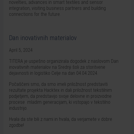
novelties, advances in smart textiles and sensor
integration, visiting business partners and building
connections for the future.
Dan inovativnih materialov
April 5, 2024
TITERA je uspešno organizirala dogodek z naslovom Dan
inovativnih materialov na Srednji šoli za storitvene
dejavnosti in logistiko Celje na dan 04.04.2024.
Počaščeni smo, da smo imeli priložnost predstaviti
rezultate projekta Hacktex in dali priložnost tekstilnim
podjetjem, da predstavijo svoje delovne in proizvodne
procese mladim generacijam, ki vstopajo v tekstilno
industrijo.
Hvala da ste bili z nami in hvala, da verjamete v dobre
zgodbe!