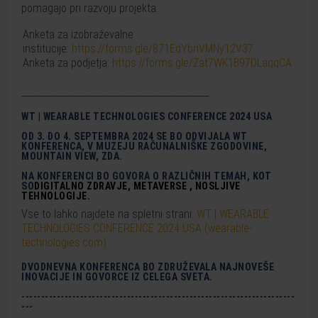
pomagajo pri razvoju projekta.
Anketa za izobraževalne
institucije:
https://forms.gle/871EdYbnVMNy12V37
Anketa za podjetja:
https://forms.gle/Zat7WK1B97DLaqqCA
____________________________________________
WT | WEARABLE TECHNOLOGIES CONFERENCE 2024 USA
OD 3. DO 4. SEPTEMBRA 2024 SE BO ODVIJALA WT
KONFERENCA, V MUZEJU RAČUNALNIŠKE ZGODOVINE,
MOUNTAIN VIEW, ZDA.
NA KONFERENCI BO GOVORA O RAZLIČNIH TEMAH, KOT
SO
DIGITALNO
ZDRAVJE,
METAVERSE
,
N
OSLJIVE
TEHNOLOGIJE
.
Vse to lahko najdete na spletni strani:
WT | WEARABLE
TECHNOLOGIES CONFERENCE 2024 USA (wearable-
technologies.com)
DVODNEVNA KONFERENCA BO ZDRUŽEVALA NAJNOVEŠE
INOVACIJE IN GOVORCE IZ CELEGA SVETA.
----------------------------------------------------------------------
---