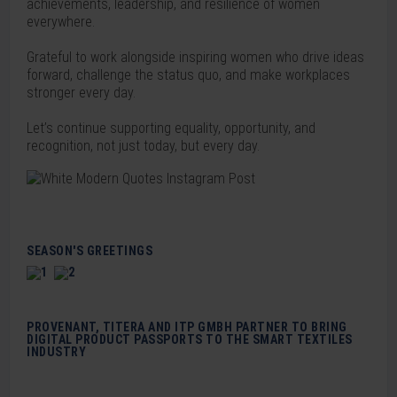
achievements, leadership, and resilience of women
everywhere.
Grateful to work alongside inspiring women who drive ideas
forward, challenge the status quo, and make workplaces
stronger every day.
Let’s continue supporting equality, opportunity, and
recognition, not just today, but every day.
SEASON'S GREETINGS
PROVENANT, TITERA AND ITP GMBH PARTNER TO BRING
DIGITAL PRODUCT PASSPORTS TO THE SMART TEXTILES
INDUSTRY