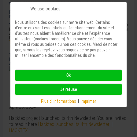
WT | WEARABLE TECHNOLOGIES CONFERENCE 2024 USA
We use cookies
FROM 3RD TO 4TH SEPTEMBER IN COMPUTER HISTORY
MUSEUM, MOUNTAIN VIEW, USA.
Nous utilisons des cookies sur notre site web. Certains
YO
U CAN LEARN ABOUT THE TOPICS OF THIS MUST-ATTEND
d’entre eux sont essentiels au fonctionnement du site et
EVENT FOR
DIGITAL
HEALTH AND
METAVERSE
ENTHUSIASTS
d’autres nous aident à améliorer ce site et l’expérience
AS WELL AS THE ENTIRE
WEARABLE
TECHNOLOGY
ECOSYSTEM
AT THE
WEBSITE:
WT | WEARABLE
utilisateur (cookies traceurs). Vous pouvez décider vous-
TECHNOLOGIES CONFERENCE 2024 USA (WEARABLE-
même si vous autorisez ou non ces cookies. Merci de noter
TECHNOLOGIES.COM)
que, si vous les rejetez, vous risquez de ne pas pouvoir
THIS TWO DAYS CONFERENCE WILL BE FILLED WITH LATEST
utiliser l’ensemble des fonctionnalités du site.
INNOVATIONS, SPEAKERS AND SHOWCASERS FROM ALL
AROUND THE WORLD.
Ok
Je refuse
Hacktex launches its 4th Newsletter!
Plus d' informations
|
Imprimer
April 29, 2024
Hacktex project launched its 4th Newsletter. You are invited
to read it here
Hacktex launches its 4th Newsletter! |
HACKTEX