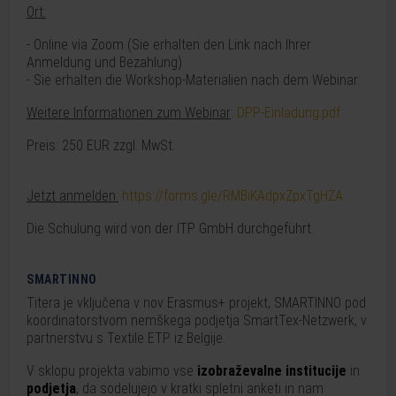
Ort:
- Online via Zoom (
Sie erhalten den Link nach Ihrer
Anmeldung und Bezahlung)
- Sie erhalten die Workshop-Materialien nach dem Webinar.
Weitere Informationen zum Webinar
:
DPP-Einladung.pdf
Preis: 250 EUR zzgl. MwSt.
Jetzt anmelden:
https://forms.gle/RMBiKAdpxZpxTgHZA
Die Schulung wird von der ITP GmbH durchgeführt.
SMARTINNO
Titera je vključena v nov Erasmus+ projekt, SMARTINNO pod
koordinatorstvom nemškega podjetja SmartTex-Netzwerk, v
partnerstvu s Textile ETP iz Belgije.
V sklopu projekta vabimo vse
izobraževalne institucije
in
podjetja
, da sodelujejo v kratki spletni anketi in nam