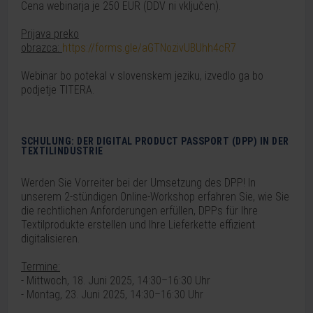
Cena webinarja je 250 EUR (DDV ni vključen).
Prijava preko
obrazca:
https://forms.gle/aGTNozivUBUhh4cR7
Webinar bo potekal v slovenskem jeziku, izvedlo ga bo
podjetje TITERA.
SCHULUNG: DER DIGITAL PRODUCT PASSPORT (DPP) IN DER
TEXTILINDUSTRIE
Werden Sie Vorreiter bei der Umsetzung des DPP! In
unserem 2-stündigen Online-Workshop erfahren Sie, wie Sie
die rechtlichen Anforderungen erfüllen, DPPs für Ihre
Textilprodukte erstellen und Ihre Lieferkette effizient
digitalisieren.
Termine:
- Mittwoch, 18. Juni 2025, 14:30–16:30 Uhr
- Montag, 23. Juni 2025, 14:30–16:30 Uhr