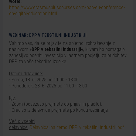
world:
https://www.erasmuspluscourses.com/pan-eu-conference-
on-digital-education.html
WEBINAR: DPP V TEKSTILNI INDUSTRIJI
Vabimo vas, da se prijavite na spletno izobraževanje z
naslovom
»DPP v tekstilni industriji«
, ki vam bo pomagalo
zanesljivo oceniti investicijo v lastnem podjetju za pridobitev
DPP za vaše tekstilne izdelke.
Datum delavnice:
- Sreda, 18. 6. 2025 od 11:00 - 13:00
- Ponedeljek, 23. 6. 2025 od 11:00 -13:00
Kje:
- Zoom (povezavo prejmete ob prijavi in plačilu).
- Gradivo iz delavnice prejmete po koncu webinarja.
Več o vsebini
delavnice
:
Delavnica_na_temo_DPP_v_tekstilni_industriji.pdf